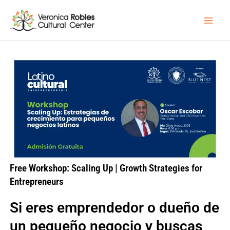
Skip
Main
to
Menu
content
Free Workshop: Scaling Up | Growth Strategies for
Entrepreneurs
Si eres emprendedor o dueño de
un pequeño negocio y buscas