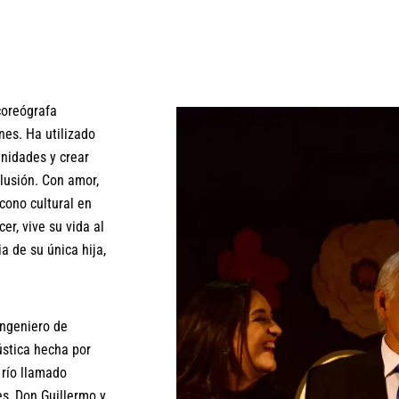
coreógrafa
nes. Ha utilizado
unidades y crear
clusión. Con amor,
cono cultural en
er, vive su vida al
a de su única hija,
ingeniero de
rústica hecha por
 río llamado
s, Don Guillermo y