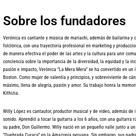
Sobre los fundadores
Verónica es cantante y música de mariachi, además de bailarina y 
folclórica, con una trayectoria profesional en marketing y produccio
de manera efectiva el poder de las artes y la cultura para unir com
conciencia sobre la importancia de la diversidad, la equidad y la in
pasión e impacto, Verónica “La Mera Mera” se ha convertido en un í
Boston. Como mujer de valentía y principios, y sobreviviente de cánc
máximo, llena de alegría, pasión y amor. Su trabajo honra la memori
Kithizia.
Willy López es cantautor, productor musical y de video, además de 
sonido. Aprendió a tocar la guitarra a los 6 años, con una guitarra 
su padre, Don Guillermo. Willy nació en un pequeño valle junto a un
“Quebrada Curaca” en la Amazonía peruana. Sin embargo, sus padre