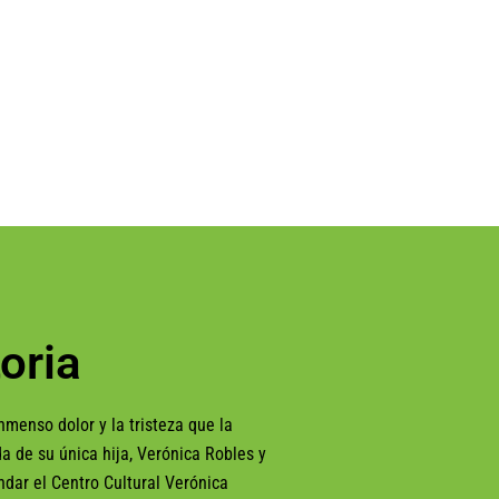
oria
nmenso dolor y la tristeza que la
a de su única hija, Verónica Robles y
ndar el Centro Cultural Verónica