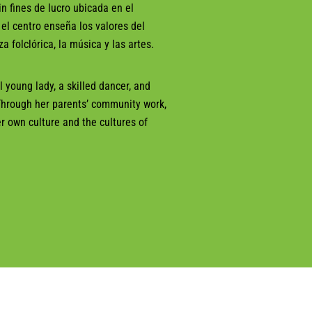
n fines de lucro ubicada en el
el centro enseña los valores del
a folclórica, la música y las artes.
 young lady, a skilled dancer, and
Through her parents’ community work,
r own culture and the cultures of