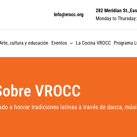
282 Meridian St.,Eas
Info@vrocc.org
Monday to Thursday:
Arte, cultura y educación
Eventos
La Cocina VROCC
Programa 
Sobre VROCC
ado a honrar tradiciones latinas a través de danza, músi