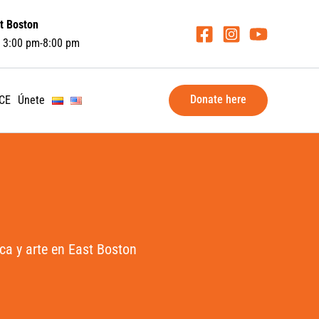
t Boston
 3:00 pm-8:00 pm
Donate here
LCE
Únete
ca y arte en East Boston