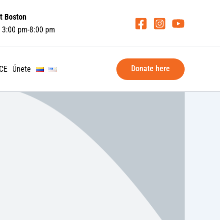
t Boston
 3:00 pm-8:00 pm
Donate here
LCE
Únete