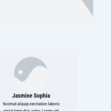
Jasmine Sophia
Nostrud aliquip exrcitation laboris
nisiut temp duis autey. Lorem unt